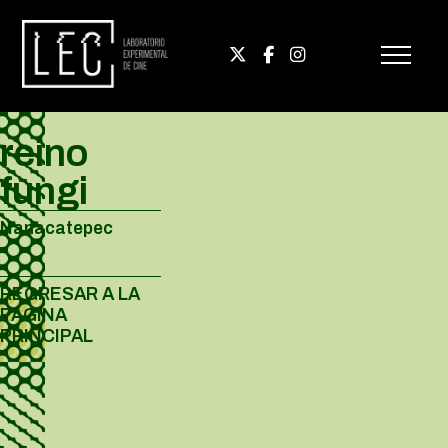
reino
fungi
Nanacatepec
REGRESAR A LA
PÁGINA
PRINCIPAL