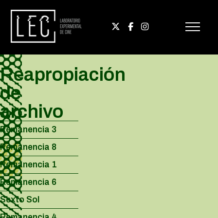
Reapropiación
de
archivo
Remanencia 3
Remanencia 8
Remanencia 1
Remanencia 6
Sexto Sol
Remanencia 4