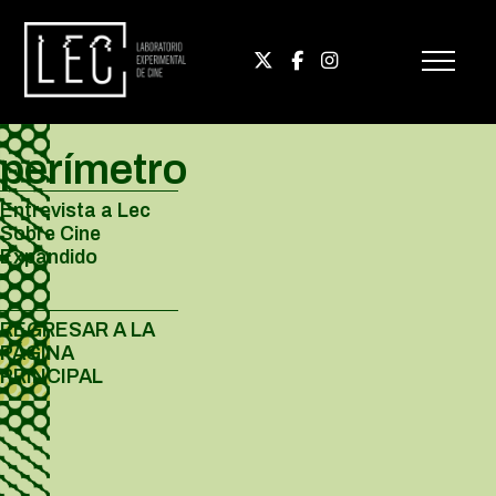
perímetro
Entrevista a Lec
Sobre Cine
Expandido
REGRESAR A LA
PÁGINA
PRINCIPAL