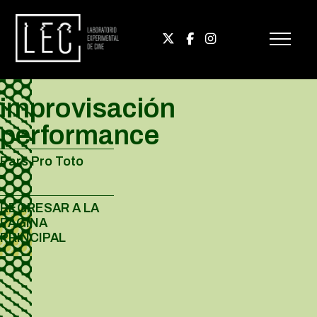
improvisación
performance
Pars Pro Toto
REGRESAR A LA
PÁGINA
PRINCIPAL