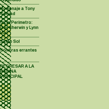
Homenaje a Tony
Conrad
Ciclo Perímetro:
Guy Sherwin y Lynn
Loo
Sexto Sol
Sombras errantes
REGRESAR A LA
PÁGINA
PRINCIPAL