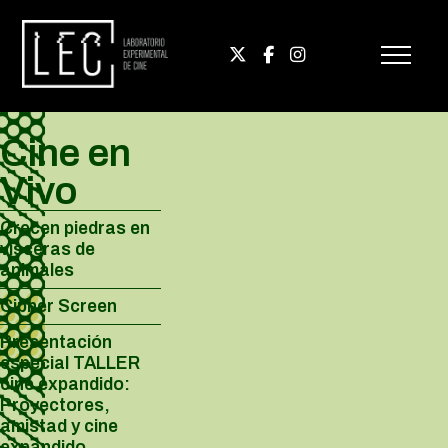
Cine en
Vivo
Crecen piedras en
vísceras de
animales
Cipher Screen
Presentación
especial TALLER
cine expandido:
Proyectores,
amistad y cine
expandido