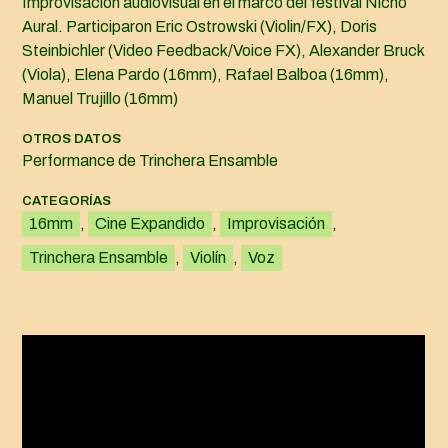
Improvisación audiovisual en el marco del festival Nicho
Aural. Participaron Eric Ostrowski (Violin/FX), Doris
Steinbichler (Video Feedback/Voice FX), Alexander Bruck
(Viola), Elena Pardo (16mm), Rafael Balboa (16mm),
Manuel Trujillo (16mm)
OTROS DATOS
Performance de Trinchera Ensamble
CATEGORÍAS
16mm
, 
Cine Expandido
, 
Improvisación
, 
Trinchera Ensamble
, 
Violín
, 
Voz