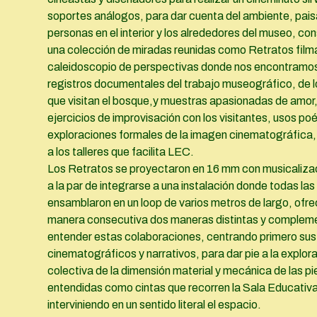
soportes análogos, para dar cuenta del ambiente, pais
personas en el interior y los alrededores del museo, co
una colección de miradas reunidas como Retratos film
caleidoscopio de perspectivas donde nos encontramo
registros documentales del trabajo museográfico, de l
que visitan el bosque,y muestras apasionadas de amor
ejercicios de improvisación con los visitantes, usos poé
exploraciones formales de la imagen cinematográfica, 
a los talleres que facilita LEC.
Los Retratos se proyectaron en 16 mm con musicalizac
a la par de integrarse a una instalación donde todas las
ensamblaron en un loop de varios metros de largo, ofr
manera consecutiva dos maneras distintas y compleme
entender estas colaboraciones, centrando primero su
cinematográficos y narrativos, para dar pie a la explor
colectiva de la dimensión material y mecánica de las p
entendidas como cintas que recorren la Sala Educativ
interviniendo en un sentido literal el espacio.