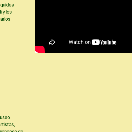
rquídea
 y los
Carlos
Museo
rtistas,
rviéndose de