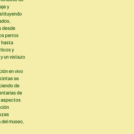
aje y
nstituyendo
ados,
s desde
os perros
, hasta
ticos y
y un vistazo
ión en vivo
 cintas se
eciendo de
ntarias de
s aspectos
ación
iezas
a del museo,