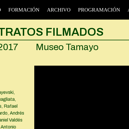
O
FORMACIÓN
ARCHIVO
PROGRAMACIÓN
RETRATOS FILMADOS
 2017
Museo Tamayo
ayevski,
agliata,
s, Rafael
ardo, Andrés
niel Valdés
 Antonio